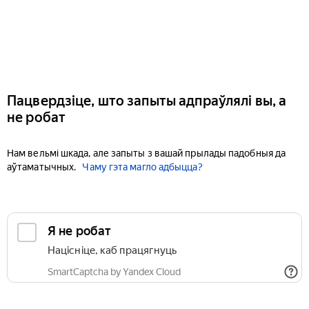
Пацвердзіце, што запыты адпраўлялі вы, а
не робат
Нам вельмі шкада, але запыты з вашай прылады падобныя да
аўтаматычных.
Чаму гэта магло адбыцца?
Я не робат
Націсніце, каб працягнуць
SmartCaptcha by Yandex Cloud