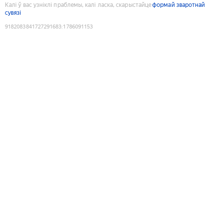
Калі ў вас узніклі праблемы, калі ласка, скарыстайце
формай зваротнай
сувязі
9182083841727291683
:
1786091153