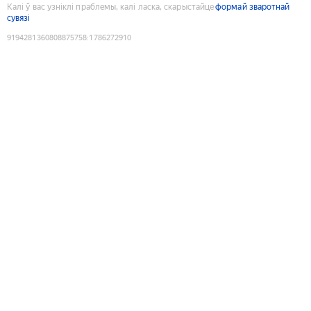
Калі ў вас узніклі праблемы, калі ласка, скарыстайце
формай зваротнай
сувязі
9194281360808875758
:
1786272910