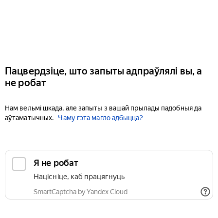
Пацвердзіце, што запыты адпраўлялі вы, а
не робат
Нам вельмі шкада, але запыты з вашай прылады падобныя да
аўтаматычных.
Чаму гэта магло адбыцца?
Я не робат
Націсніце, каб працягнуць
SmartCaptcha by Yandex Cloud