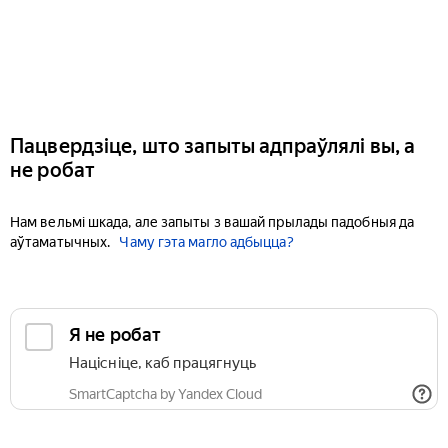
Пацвердзіце, што запыты адпраўлялі вы, а
не робат
Нам вельмі шкада, але запыты з вашай прылады падобныя да
аўтаматычных.
Чаму гэта магло адбыцца?
Я не робат
Націсніце, каб працягнуць
SmartCaptcha by Yandex Cloud