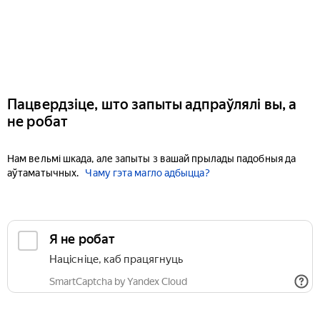
Пацвердзіце, што запыты адпраўлялі вы, а
не робат
Нам вельмі шкада, але запыты з вашай прылады падобныя да
аўтаматычных.
Чаму гэта магло адбыцца?
Я не робат
Націсніце, каб працягнуць
SmartCaptcha by Yandex Cloud