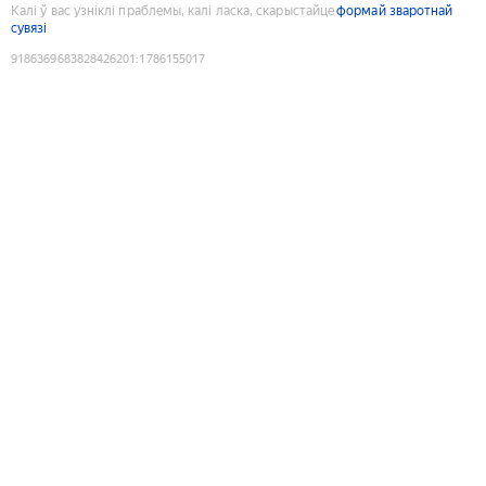
Калі ў вас узніклі праблемы, калі ласка, скарыстайце
формай зваротнай
сувязі
9186369683828426201
:
1786155017