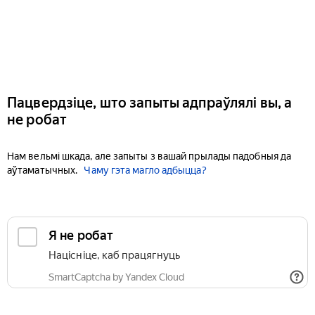
Пацвердзіце, што запыты адпраўлялі вы, а
не робат
Нам вельмі шкада, але запыты з вашай прылады падобныя да
аўтаматычных.
Чаму гэта магло адбыцца?
Я не робат
Націсніце, каб працягнуць
SmartCaptcha by Yandex Cloud