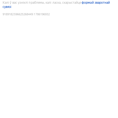
Калі ў вас узніклі праблемы, калі ласка, скарыстайце
формай зваротнай
сувязі
9189182596625268449
:
1786196932