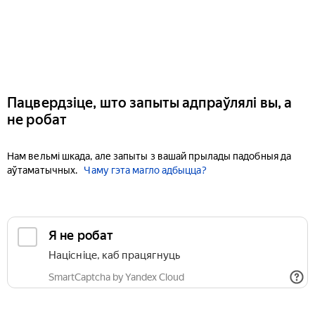
Пацвердзіце, што запыты адпраўлялі вы, а
не робат
Нам вельмі шкада, але запыты з вашай прылады падобныя да
аўтаматычных.
Чаму гэта магло адбыцца?
Я не робат
Націсніце, каб працягнуць
SmartCaptcha by Yandex Cloud