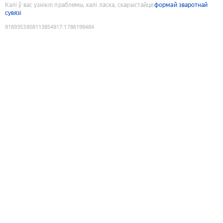
Калі ў вас узніклі праблемы, калі ласка, скарыстайце
формай зваротнай
сувязі
9189353808113854917
:
1786199484