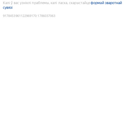
Калі ў вас узніклі праблемы, калі ласка, скарыстайце
формай зваротнай
сувязі
9178453961122969170
:
1786037063