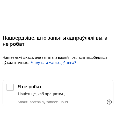
Пацвердзіце, што запыты адпраўлялі вы, а
не робат
Нам вельмі шкада, але запыты з вашай прылады падобныя да
аўтаматычных.
Чаму гэта магло адбыцца?
Я не робат
Націсніце, каб працягнуць
SmartCaptcha by Yandex Cloud