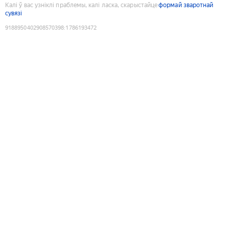
Калі ў вас узніклі праблемы, калі ласка, скарыстайце
формай зваротнай
сувязі
9188950402908570398
:
1786193472