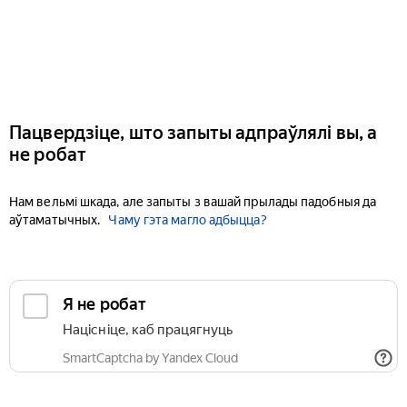
Пацвердзіце, што запыты адпраўлялі вы, а
не робат
Нам вельмі шкада, але запыты з вашай прылады падобныя да
аўтаматычных.
Чаму гэта магло адбыцца?
Я не робат
Націсніце, каб працягнуць
SmartCaptcha by Yandex Cloud