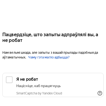
Пацвердзіце, што запыты адпраўлялі вы, а
не робат
Нам вельмі шкада, але запыты з вашай прылады падобныя да
аўтаматычных.
Чаму гэта магло адбыцца?
Я не робат
Націсніце, каб працягнуць
SmartCaptcha by Yandex Cloud