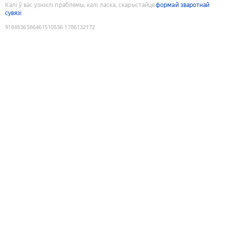
Калі ў вас узніклі праблемы, калі ласка, скарыстайце
формай зваротнай
сувязі
9184836586461510536
:
1786132172