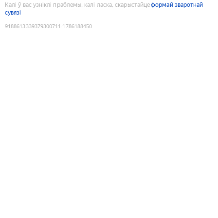
Калі ў вас узніклі праблемы, калі ласка, скарыстайце
формай зваротнай
сувязі
9188613339379300711
:
1786188450