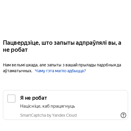
Пацвердзіце, што запыты адпраўлялі вы, а
не робат
Нам вельмі шкада, але запыты з вашай прылады падобныя да
аўтаматычных.
Чаму гэта магло адбыцца?
Я не робат
Націсніце, каб працягнуць
SmartCaptcha by Yandex Cloud