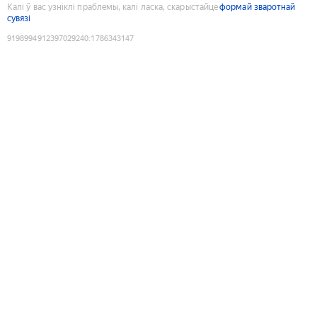
Калі ў вас узніклі праблемы, калі ласка, скарыстайце
формай зваротнай
сувязі
9198994912397029240
:
1786343147