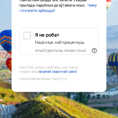
Нам вельмі шкада, але запыты з вашай
прылады падобныя да аўтаматычных.
Чаму
гэта магло адбыцца?
Я не робат
Націсніце, каб працягнуць
SmartCaptcha by Yandex Cloud
Калі ў вас узніклі праблемы, калі ласка,
скарыстайце
формай зваротнай сувязі
9194167488946796588
:
1786271213