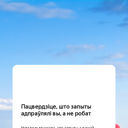
Пацвердзіце, што запыты
адпраўлялі вы, а не робат