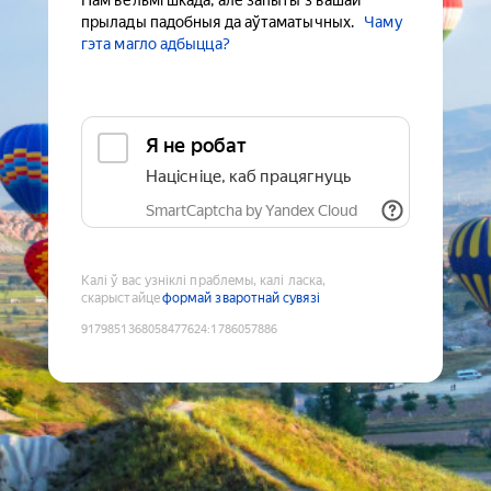
Нам вельмі шкада, але запыты з вашай
прылады падобныя да аўтаматычных.
Чаму
гэта магло адбыцца?
Я не робат
Націсніце, каб працягнуць
SmartCaptcha by Yandex Cloud
Калі ў вас узніклі праблемы, калі ласка,
скарыстайце
формай зваротнай сувязі
9179851368058477624
:
1786057886