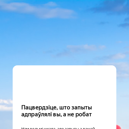
Пацвердзіце, што запыты
адпраўлялі вы, а не робат