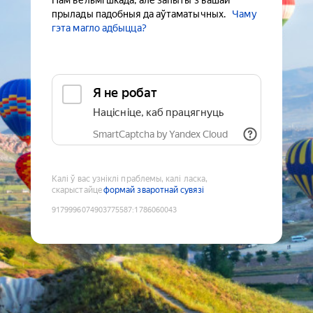
Нам вельмі шкада, але запыты з вашай
прылады падобныя да аўтаматычных.
Чаму
гэта магло адбыцца?
Я не робат
Націсніце, каб працягнуць
SmartCaptcha by Yandex Cloud
Калі ў вас узніклі праблемы, калі ласка,
скарыстайце
формай зваротнай сувязі
9179996074903775587
:
1786060043