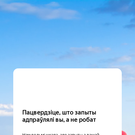
Пацвердзіце, што запыты
адпраўлялі вы, а не робат