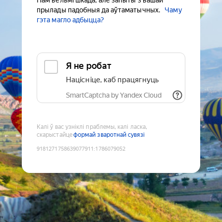
Нам вельмі шкада, але запыты з вашай
прылады падобныя да аўтаматычных.
Чаму
гэта магло адбыцца?
Я не робат
Націсніце, каб працягнуць
SmartCaptcha by Yandex Cloud
Калі ў вас узніклі праблемы, калі ласка,
скарыстайце
формай зваротнай сувязі
9181271758639077911
:
1786079052