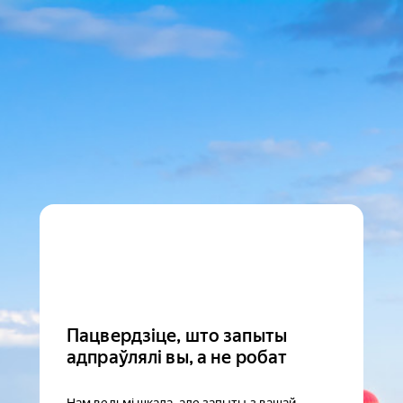
Пацвердзіце, што запыты
адпраўлялі вы, а не робат