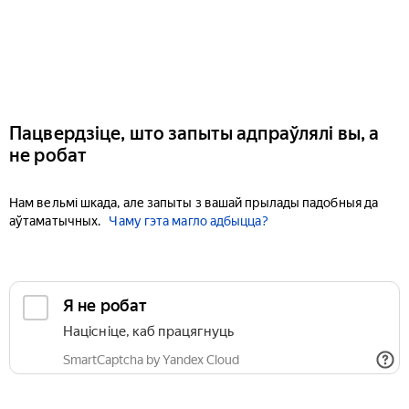
Пацвердзіце, што запыты адпраўлялі вы, а
не робат
Нам вельмі шкада, але запыты з вашай прылады падобныя да
аўтаматычных.
Чаму гэта магло адбыцца?
Я не робат
Націсніце, каб працягнуць
SmartCaptcha by Yandex Cloud