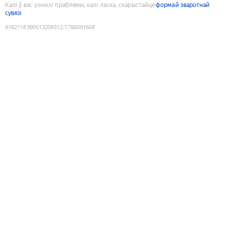
Калі ў вас узніклі праблемы, калі ласка, скарыстайце
формай зваротнай
сувязі
9182118390513208312
:
1786091668