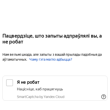
Пацвердзіце, што запыты адпраўлялі вы, а
не робат
Нам вельмі шкада, але запыты з вашай прылады падобныя да
аўтаматычных.
Чаму гэта магло адбыцца?
Я не робат
Націсніце, каб працягнуць
SmartCaptcha by Yandex Cloud