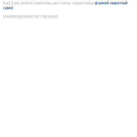
Калі ў вас узніклі праблемы, калі ласка, скарыстайце
формай зваротнай
сувязі
9186989936295942758
:
1786164259