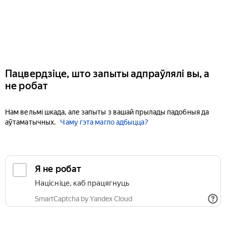
Пацвердзіце, што запыты адпраўлялі вы, а
не робат
Нам вельмі шкада, але запыты з вашай прылады падобныя да
аўтаматычных.
Чаму гэта магло адбыцца?
Я не робат
Націсніце, каб працягнуць
SmartCaptcha by Yandex Cloud