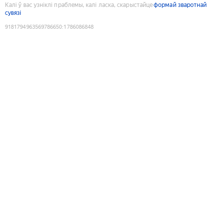
Калі ў вас узніклі праблемы, калі ласка, скарыстайце
формай зваротнай
сувязі
9181794963569786650
:
1786086848