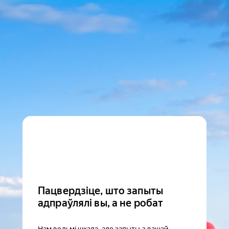
Пацвердзіце, што запыты
адпраўлялі вы, а не робат