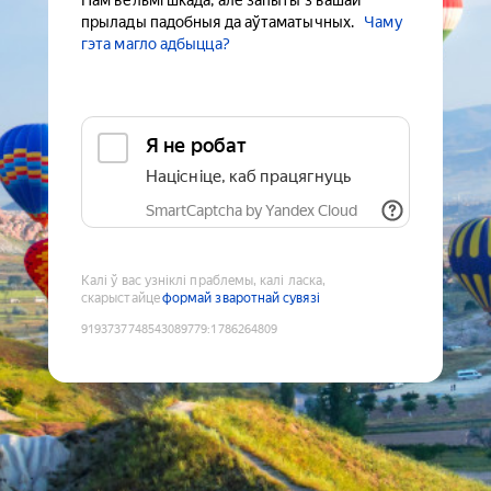
Нам вельмі шкада, але запыты з вашай
прылады падобныя да аўтаматычных.
Чаму
гэта магло адбыцца?
Я не робат
Націсніце, каб працягнуць
SmartCaptcha by Yandex Cloud
Калі ў вас узніклі праблемы, калі ласка,
скарыстайце
формай зваротнай сувязі
9193737748543089779
:
1786264809