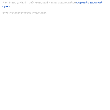
Калі ў вас узніклі праблемы, калі ласка, скарыстайце
формай зваротнай
сувязі
9177103180353021339
:
1786016935