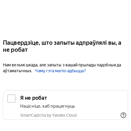
Пацвердзіце, што запыты адпраўлялі вы, а
не робат
Нам вельмі шкада, але запыты з вашай прылады падобныя да
аўтаматычных.
Чаму гэта магло адбыцца?
Я не робат
Націсніце, каб працягнуць
SmartCaptcha by Yandex Cloud