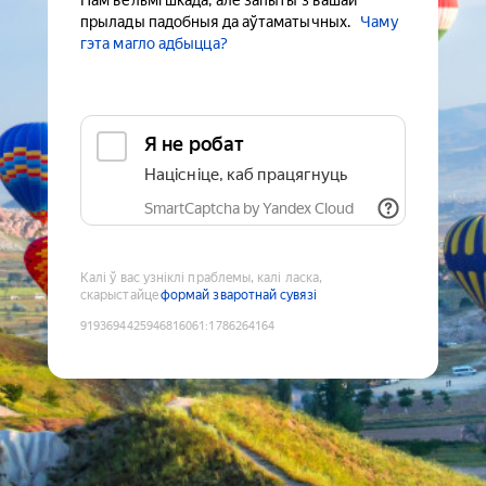
Нам вельмі шкада, але запыты з вашай
прылады падобныя да аўтаматычных.
Чаму
гэта магло адбыцца?
Я не робат
Націсніце, каб працягнуць
SmartCaptcha by Yandex Cloud
Калі ў вас узніклі праблемы, калі ласка,
скарыстайце
формай зваротнай сувязі
9193694425946816061
:
1786264164