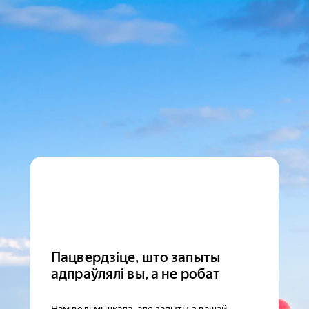
Пацвердзіце, што запыты
адпраўлялі вы, а не робат