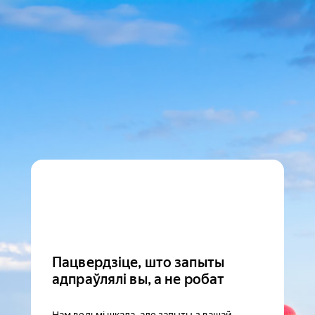
Пацвердзіце, што запыты
адпраўлялі вы, а не робат