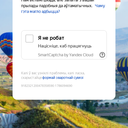
Нам вельмі шкада, але запыты з вашай
прылады падобныя да аўтаматычных.
Чаму
гэта магло адбыцца?
Я не робат
Націсніце, каб працягнуць
SmartCaptcha by Yandex Cloud
Калі ў вас узніклі праблемы, калі ласка,
скарыстайце
формай зваротнай сувязі
9182321200478358590
:
1786094690