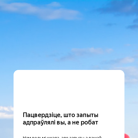
Пацвердзіце, што запыты
адпраўлялі вы, а не робат