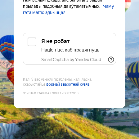
Нам вельмі шкада, але запыты з вашай
прылады падобныя да аўтаматычных.
Чаму
гэта магло адбыцца?
Я не робат
Націсніце, каб працягнуць
SmartCaptcha by Yandex Cloud
Калі ў вас узніклі праблемы, калі ласка,
скарыстайце
формай зваротнай сувязі
9178168734091477089
:
1786032813