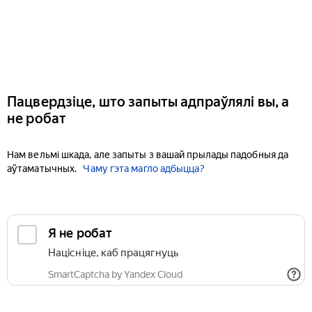
Пацвердзіце, што запыты адпраўлялі вы, а
не робат
Нам вельмі шкада, але запыты з вашай прылады падобныя да
аўтаматычных.
Чаму гэта магло адбыцца?
Я не робат
Націсніце, каб працягнуць
SmartCaptcha by Yandex Cloud