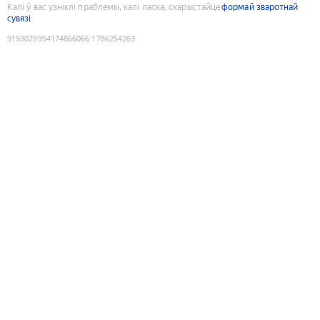
Калі ў вас узніклі праблемы, калі ласка, скарыстайце
формай зваротнай
сувязі
9193029954174866066
:
1786254263