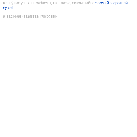
Калі ў вас узніклі праблемы, калі ласка, скарыстайце
формай зваротнай
сувязі
9181234993451266563
:
1786078504