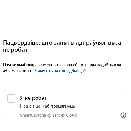
Пацвердзіце, што запыты адпраўлялі вы, а
не робат
Нам вельмі шкада, але запыты з вашай прылады падобныя да
аўтаматычных.
Чаму гэта магло адбыцца?
Я не робат
Націсніце, каб працягнуць
SmartCaptcha by Yandex Cloud