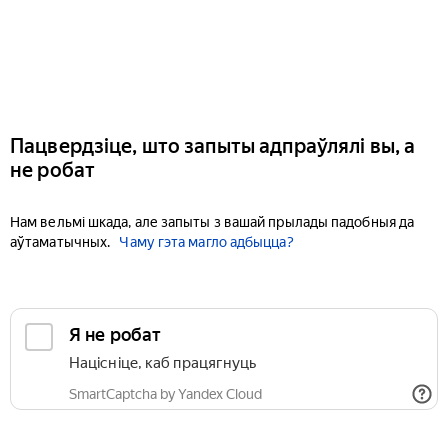
Пацвердзіце, што запыты адпраўлялі вы, а
не робат
Нам вельмі шкада, але запыты з вашай прылады падобныя да
аўтаматычных.
Чаму гэта магло адбыцца?
Я не робат
Націсніце, каб працягнуць
SmartCaptcha by Yandex Cloud