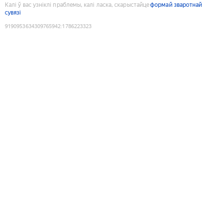
Калі ў вас узніклі праблемы, калі ласка, скарыстайце
формай зваротнай
сувязі
9190953634309765942
:
1786223323