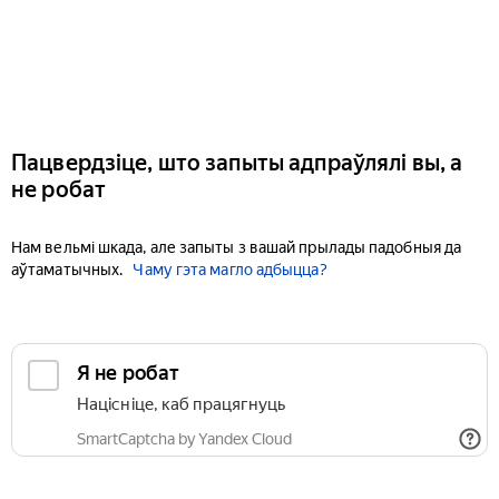
Пацвердзіце, што запыты адпраўлялі вы, а
не робат
Нам вельмі шкада, але запыты з вашай прылады падобныя да
аўтаматычных.
Чаму гэта магло адбыцца?
Я не робат
Націсніце, каб працягнуць
SmartCaptcha by Yandex Cloud