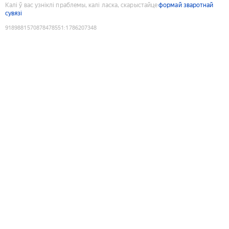
Калі ў вас узніклі праблемы, калі ласка, скарыстайце
формай зваротнай
сувязі
9189881570878478551
:
1786207348