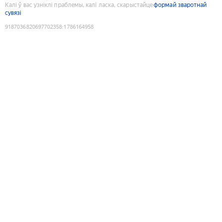
Калі ў вас узніклі праблемы, калі ласка, скарыстайце
формай зваротнай
сувязі
9187036820697702358
:
1786164958