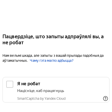
Пацвердзіце, што запыты адпраўлялі вы, а
не робат
Нам вельмі шкада, але запыты з вашай прылады падобныя да
аўтаматычных.
Чаму гэта магло адбыцца?
Я не робат
Націсніце, каб працягнуць
SmartCaptcha by Yandex Cloud