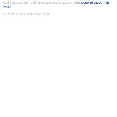
Калі ў вас узніклі праблемы, калі ласка, скарыстайце
формай зваротнай
сувязі
9187079527233381956
:
1786165594