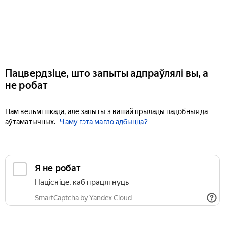
Пацвердзіце, што запыты адпраўлялі вы, а
не робат
Нам вельмі шкада, але запыты з вашай прылады падобныя да
аўтаматычных.
Чаму гэта магло адбыцца?
Я не робат
Націсніце, каб працягнуць
SmartCaptcha by Yandex Cloud