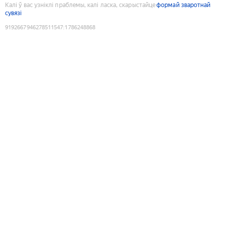
Калі ў вас узніклі праблемы, калі ласка, скарыстайце
формай зваротнай
сувязі
9192667946278511547
:
1786248868