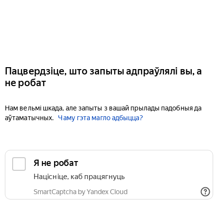
Пацвердзіце, што запыты адпраўлялі вы, а
не робат
Нам вельмі шкада, але запыты з вашай прылады падобныя да
аўтаматычных.
Чаму гэта магло адбыцца?
Я не робат
Націсніце, каб працягнуць
SmartCaptcha by Yandex Cloud