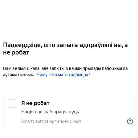
Пацвердзіце, што запыты адпраўлялі вы, а
не робат
Нам вельмі шкада, але запыты з вашай прылады падобныя да
аўтаматычных.
Чаму гэта магло адбыцца?
Я не робат
Націсніце, каб працягнуць
SmartCaptcha by Yandex Cloud