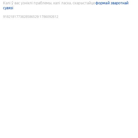
Калі ў вас узніклі праблемы, калі ласка, скарыстайце
формай зваротнай
сувязі
9182181773828586529
:
1786092612