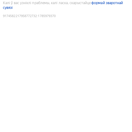
Калі ў вас узніклі праблемы, калі ласка, скарыстайце
формай зваротнай
сувязі
9174582217958772732
:
1785979370