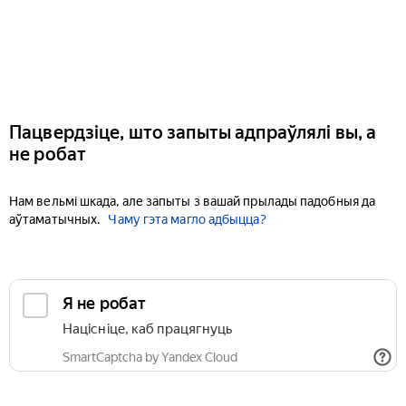
Пацвердзіце, што запыты адпраўлялі вы, а
не робат
Нам вельмі шкада, але запыты з вашай прылады падобныя да
аўтаматычных.
Чаму гэта магло адбыцца?
Я не робат
Націсніце, каб працягнуць
SmartCaptcha by Yandex Cloud