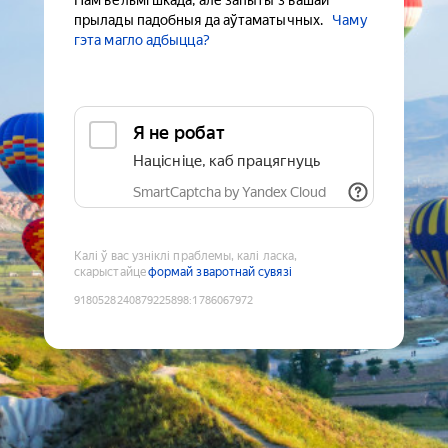
Нам вельмі шкада, але запыты з вашай
прылады падобныя да аўтаматычных.
Чаму
гэта магло адбыцца?
Я не робат
Націсніце, каб працягнуць
SmartCaptcha by Yandex Cloud
Калі ў вас узніклі праблемы, калі ласка,
скарыстайце
формай зваротнай сувязі
9180528240879225898
:
1786067972