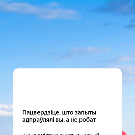
Пацвердзіце, што запыты
адпраўлялі вы, а не робат