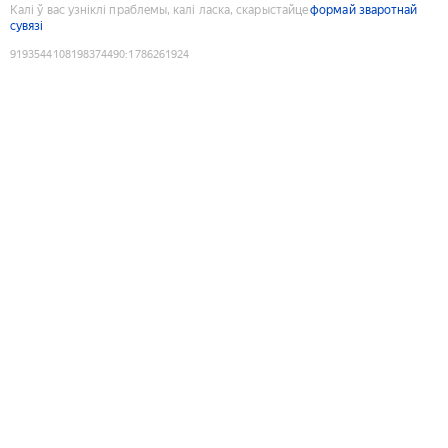
Калі ў вас узніклі праблемы, калі ласка, скарыстайце
формай зваротнай
сувязі
9193544108198374490
:
1786261924