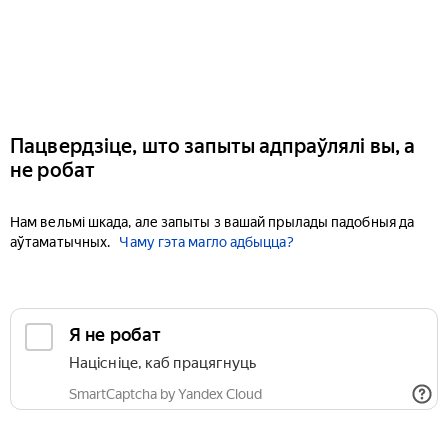
Пацвердзіце, што запыты адпраўлялі вы, а
не робат
Нам вельмі шкада, але запыты з вашай прылады падобныя да
аўтаматычных.
Чаму гэта магло адбыцца?
Я не робат
Націсніце, каб працягнуць
SmartCaptcha by Yandex Cloud