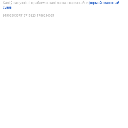
Калі ў вас узніклі праблемы, калі ласка, скарыстайце
формай зваротнай
сувязі
9190330337515715923
:
1786214035