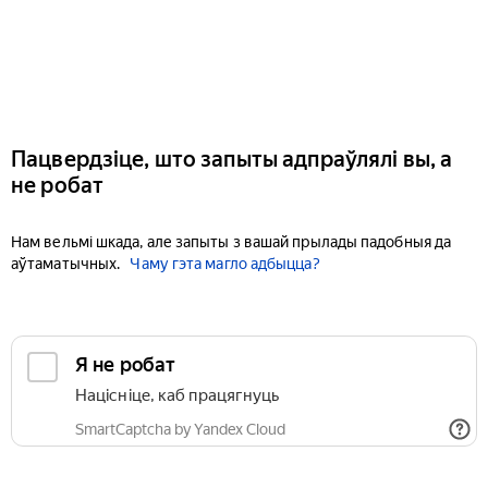
Пацвердзіце, што запыты адпраўлялі вы, а
не робат
Нам вельмі шкада, але запыты з вашай прылады падобныя да
аўтаматычных.
Чаму гэта магло адбыцца?
Я не робат
Націсніце, каб працягнуць
SmartCaptcha by Yandex Cloud