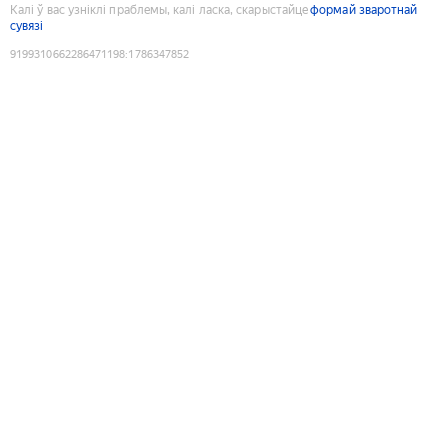
Калі ў вас узніклі праблемы, калі ласка, скарыстайце
формай зваротнай
сувязі
9199310662286471198
:
1786347852