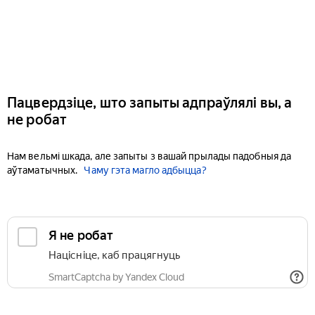
Пацвердзіце, што запыты адпраўлялі вы, а
не робат
Нам вельмі шкада, але запыты з вашай прылады падобныя да
аўтаматычных.
Чаму гэта магло адбыцца?
Я не робат
Націсніце, каб працягнуць
SmartCaptcha by Yandex Cloud