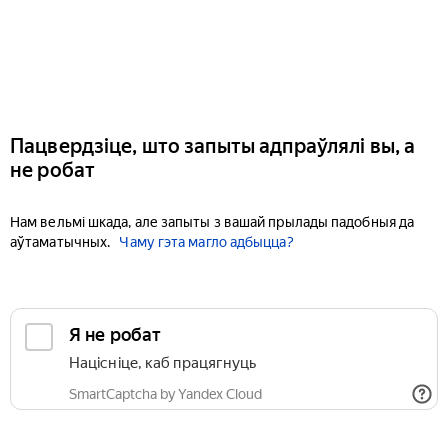
Пацвердзіце, што запыты адпраўлялі вы, а
не робат
Нам вельмі шкада, але запыты з вашай прылады падобныя да
аўтаматычных.
Чаму гэта магло адбыцца?
Я не робат
Націсніце, каб працягнуць
SmartCaptcha by Yandex Cloud