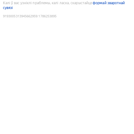
Калі ў вас узніклі праблемы, калі ласка, скарыстайце
формай зваротнай
сувязі
9193005313945662959
:
1786253895