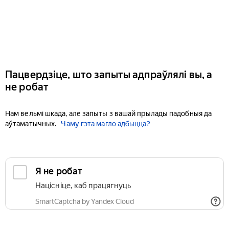
Пацвердзіце, што запыты адпраўлялі вы, а
не робат
Нам вельмі шкада, але запыты з вашай прылады падобныя да
аўтаматычных.
Чаму гэта магло адбыцца?
Я не робат
Націсніце, каб працягнуць
SmartCaptcha by Yandex Cloud