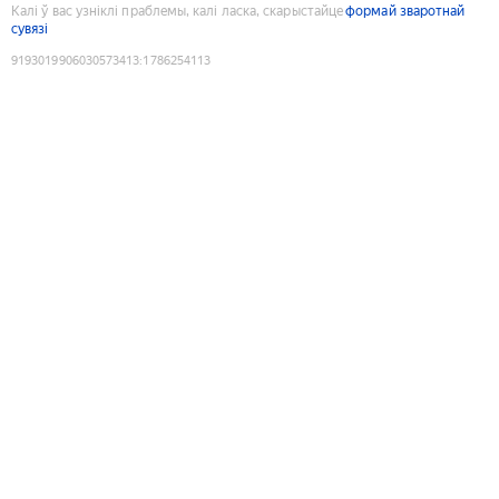
Калі ў вас узніклі праблемы, калі ласка, скарыстайце
формай зваротнай
сувязі
9193019906030573413
:
1786254113