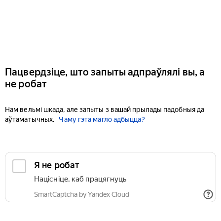
Пацвердзіце, што запыты адпраўлялі вы, а
не робат
Нам вельмі шкада, але запыты з вашай прылады падобныя да
аўтаматычных.
Чаму гэта магло адбыцца?
Я не робат
Націсніце, каб працягнуць
SmartCaptcha by Yandex Cloud