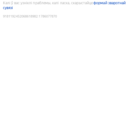
Калі ў вас узніклі праблемы, калі ласка, скарыстайце
формай зваротнай
сувязі
9181192452068618982
:
1786077870