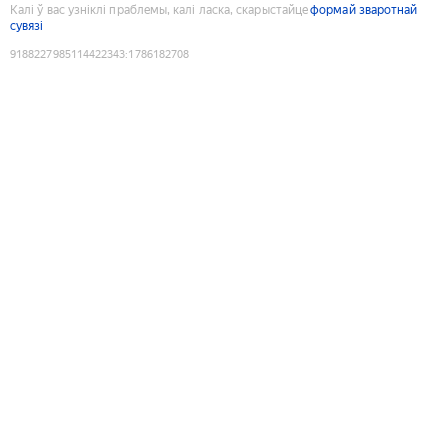
Калі ў вас узніклі праблемы, калі ласка, скарыстайце
формай зваротнай
сувязі
9188227985114422343
:
1786182708