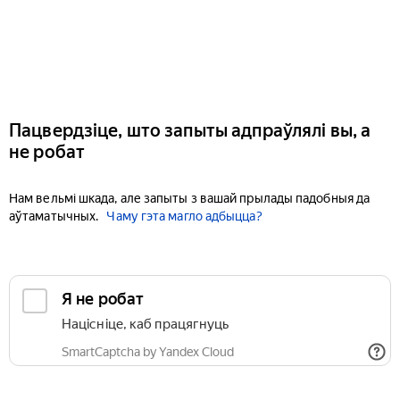
Пацвердзіце, што запыты адпраўлялі вы, а
не робат
Нам вельмі шкада, але запыты з вашай прылады падобныя да
аўтаматычных.
Чаму гэта магло адбыцца?
Я не робат
Націсніце, каб працягнуць
SmartCaptcha by Yandex Cloud