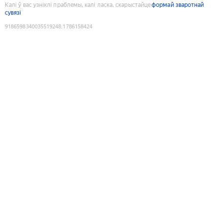
Калі ў вас узніклі праблемы, калі ласка, скарыстайце
формай зваротнай
сувязі
9186598340035519248
:
1786158424