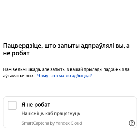
Пацвердзіце, што запыты адпраўлялі вы, а
не робат
Нам вельмі шкада, але запыты з вашай прылады падобныя да
аўтаматычных.
Чаму гэта магло адбыцца?
Я не робат
Націсніце, каб працягнуць
SmartCaptcha by Yandex Cloud