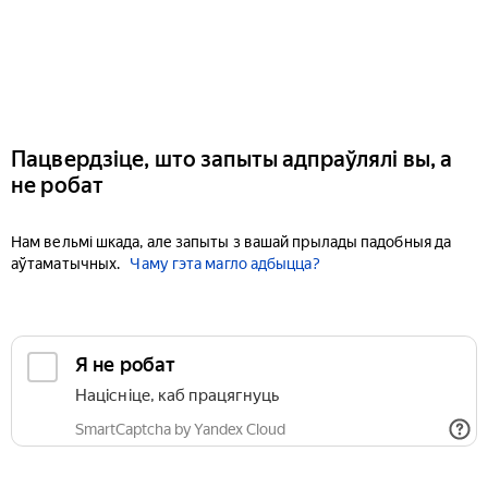
Пацвердзіце, што запыты адпраўлялі вы, а
не робат
Нам вельмі шкада, але запыты з вашай прылады падобныя да
аўтаматычных.
Чаму гэта магло адбыцца?
Я не робат
Націсніце, каб працягнуць
SmartCaptcha by Yandex Cloud