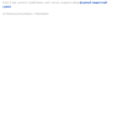
Калі ў вас узніклі праблемы, калі ласка, скарыстайце
формай зваротнай
сувязі
9176569622404290663
:
1786008984