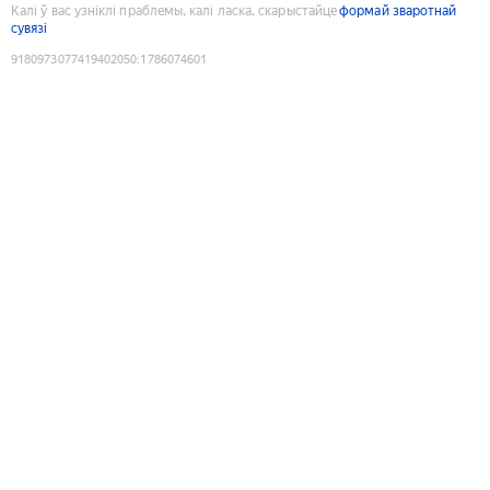
Калі ў вас узніклі праблемы, калі ласка, скарыстайце
формай зваротнай
сувязі
9180973077419402050
:
1786074601