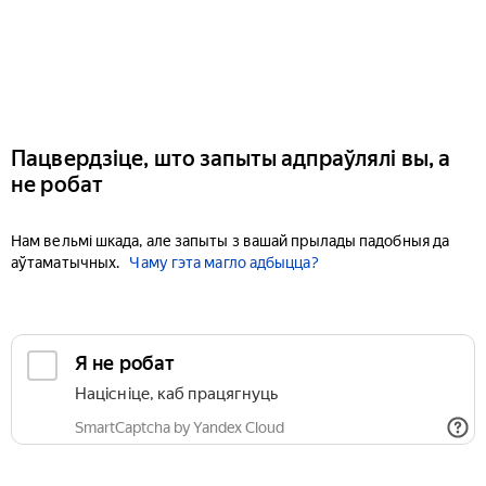
Пацвердзіце, што запыты адпраўлялі вы, а
не робат
Нам вельмі шкада, але запыты з вашай прылады падобныя да
аўтаматычных.
Чаму гэта магло адбыцца?
Я не робат
Націсніце, каб працягнуць
SmartCaptcha by Yandex Cloud