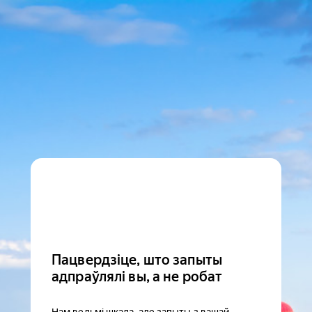
Пацвердзіце, што запыты
адпраўлялі вы, а не робат