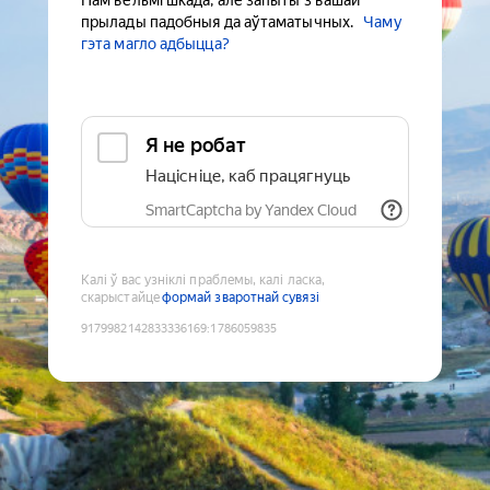
Нам вельмі шкада, але запыты з вашай
прылады падобныя да аўтаматычных.
Чаму
гэта магло адбыцца?
Я не робат
Націсніце, каб працягнуць
SmartCaptcha by Yandex Cloud
Калі ў вас узніклі праблемы, калі ласка,
скарыстайце
формай зваротнай сувязі
9179982142833336169
:
1786059835