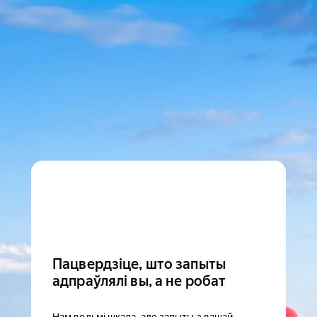
Пацвердзіце, што запыты
адпраўлялі вы, а не робат