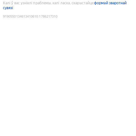
Калі ў вас узніклі праблемы, калі ласка, скарыстайце
формай зваротнай
сувязі
9190550134613410610
:
1786217310