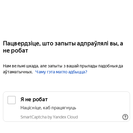
Пацвердзіце, што запыты адпраўлялі вы, а
не робат
Нам вельмі шкада, але запыты з вашай прылады падобныя да
аўтаматычных.
Чаму гэта магло адбыцца?
Я не робат
Націсніце, каб працягнуць
SmartCaptcha by Yandex Cloud