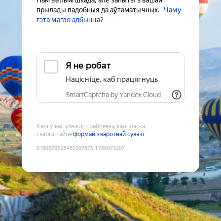
Нам вельмі шкада, але запыты з вашай
прылады падобныя да аўтаматычных.
Чаму
гэта магло адбыцца?
Я не робат
Націсніце, каб працягнуць
SmartCaptcha by Yandex Cloud
Калі ў вас узніклі праблемы, калі ласка,
скарыстайце
формай зваротнай сувязі
9180879525450297875
:
1786073207