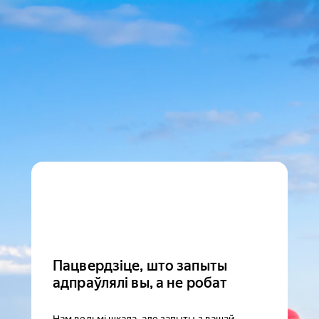
Пацвердзіце, што запыты
адпраўлялі вы, а не робат