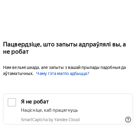
Пацвердзіце, што запыты адпраўлялі вы, а
не робат
Нам вельмі шкада, але запыты з вашай прылады падобныя да
аўтаматычных.
Чаму гэта магло адбыцца?
Я не робат
Націсніце, каб працягнуць
SmartCaptcha by Yandex Cloud