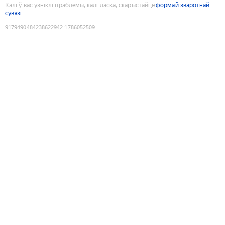
Калі ў вас узніклі праблемы, калі ласка, скарыстайце
формай зваротнай
сувязі
9179490484238622942
:
1786052509