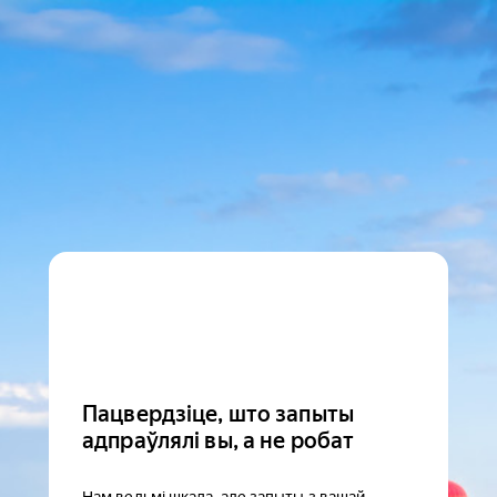
Пацвердзіце, што запыты
адпраўлялі вы, а не робат