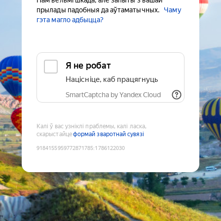
Нам вельмі шкада, але запыты з вашай
прылады падобныя да аўтаматычных.
Чаму
гэта магло адбыцца?
Я не робат
Націсніце, каб працягнуць
SmartCaptcha by Yandex Cloud
Калі ў вас узніклі праблемы, калі ласка,
скарыстайце
формай зваротнай сувязі
9184155959772871785
:
1786122030