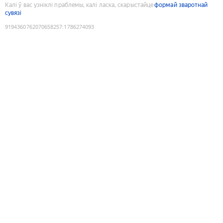
Калі ў вас узніклі праблемы, калі ласка, скарыстайце
формай зваротнай
сувязі
9194360762070658257
:
1786274093