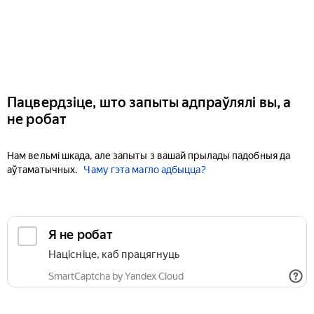
Пацвердзіце, што запыты адпраўлялі вы, а
не робат
Нам вельмі шкада, але запыты з вашай прылады падобныя да
аўтаматычных.
Чаму гэта магло адбыцца?
Я не робат
Націсніце, каб працягнуць
SmartCaptcha by Yandex Cloud